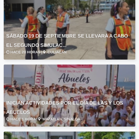
SÁBADO 19 DE SEPTIEMBRE SE LLEVARÁ A CABO
EL SEGUNDO SIMULAC...
HACE 20 HORAS |
CULIACÁN
INICIAN ACTIVIDADES POR EL DÍA DE LAS Y LOS
ABUELOS
HACE 1 HORA |
MAZATLÁN, SINALOA