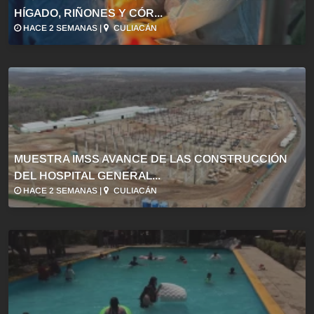
HÍGADO, RIÑONES Y CÓR...
HACE 2 SEMANAS |
CULIACÁN
MUESTRA IMSS AVANCE DE LAS CONSTRUCCIÓN
DEL HOSPITAL GENERAL...
HACE 2 SEMANAS |
CULIACÁN