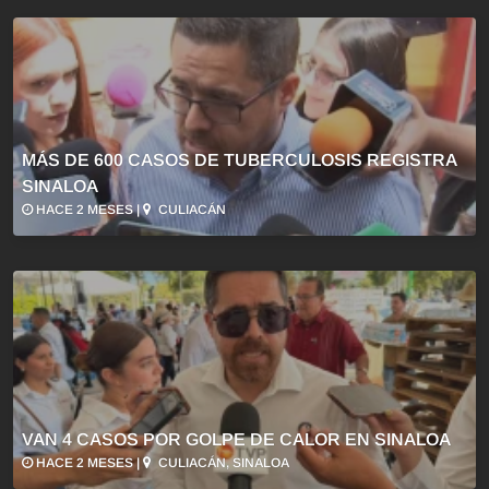
MÁS DE 600 CASOS DE TUBERCULOSIS REGISTRA
SINALOA
HACE 2 MESES |
CULIACÁN
VAN 4 CASOS POR GOLPE DE CALOR EN SINALOA
HACE 2 MESES |
CULIACÁN, SINALOA