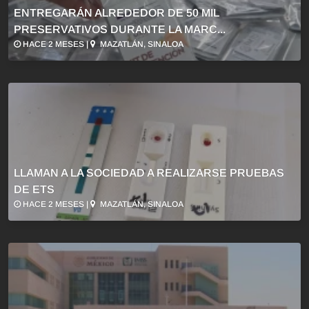
ENTREGARÁN ALREDEDOR DE 50 MIL
PRESERVATIVOS DURANTE LA MARC...
HACE 2 MESES |
MAZATLÁN, SINALOA
LLAMAN A LA SOCIEDAD A REALIZARSE PRUEBAS
DE ETS
HACE 2 MESES |
MAZATLÁN, SINALOA