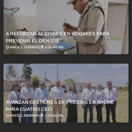
A REFORZAR ACCIONES EN HOGARES PARA
PREVENIR EL DENGUE
HACE 1 SEMANA |
CULIACÁN
AVANZAN GESTIONES DE PREDIOS EN AHOME
PARA CUATRO CECI
HACE 1 SEMANA |
CULIACÁN