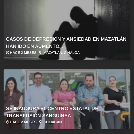
CASOS DE DEPRESIÓN Y ANSIEDAD EN MAZATLÁN
HAN IDO EN AUMENTO...
HACE 2 MESES |
MAZATLÁN, SINALOA
SE INAUGURA EL CENTRO ESTATAL DE
TRANSFUSIÓN SANGUÍNEA
HACE 2 MESES |
CULIACÁN