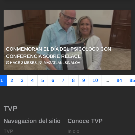
CONMEMORAN EL DÍA DEL PSICÓLOGO CON
CONFERENCIA SOBRE RELACI...
HACE 2 MESES |
MAZATLÁN, SINALOA
1
2
3
4
5
6
7
8
9
10
...
84
85
TVP
Navegacion del sitio
Conoce TVP
TVP
Inicio