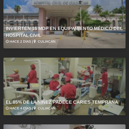
INVIERTEN 16 MDP EN EQUIPAMIENTO MÉDICO DEL
HOSPITAL CIVIL
HACE 2 DÍAS |
CULIACÁN
EL 85% DE LA NIÑEZ PADECE CARIES TEMPRANA
HACE 4 DÍAS |
CULIACÁN