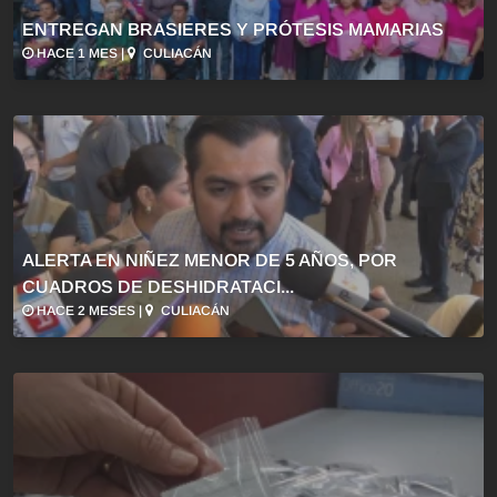
ENTREGAN BRASIERES Y PRÓTESIS MAMARIAS
HACE 1 MES |
CULIACÁN
ALERTA EN NIÑEZ MENOR DE 5 AÑOS, POR
CUADROS DE DESHIDRATACI...
HACE 2 MESES |
CULIACÁN