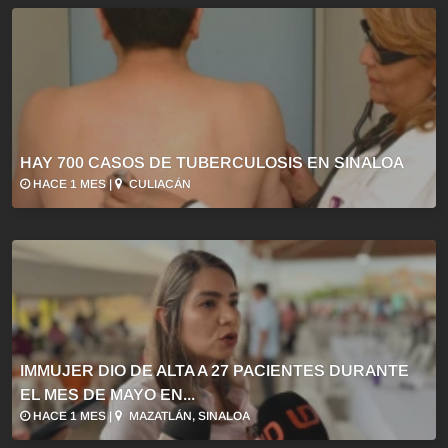
HAY 700 CASOS DE TUBERCULOSIS EN SINALOA
HACE 1 MES |
CULIACÁN
IMMUJER DIO DE ALTA A 27 PACIENTES DURANTE
EL MES DE MAYO EN...
HACE 1 MES |
MAZATLÁN, SINALOA