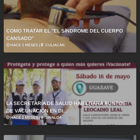
COMO TRATAR EL "EL SÍNDROME DEL CUERPO
CANSADO”
HACE 2 MESES |
CULIACÁN
LA SECRETARÍA DE SALUD HABILITARÁ PUNTOS
DE VACUNACIÓN EN DI...
HACE 2 MESES |
SINALOA