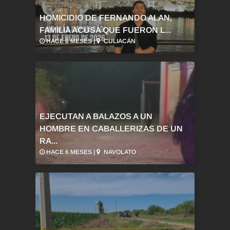
HOMICIDIO DE FERNANDO ALAN,
FAMILIA ACUSA QUE FUERON L...
HACE 6 MESES |
CULIACÁN
EJECUTAN A BALAZOS A UN
HOMBRE EN CABALLERIZAS DE UN
RA...
HACE 6 MESES |
NAVOLATO