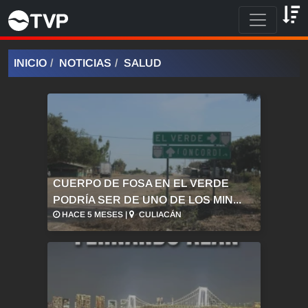
INICIO
NOTICIAS
SALUD
CUERPO DE FOSA EN EL VERDE
PODRÍA SER DE UNO DE LOS MIN...
HACE 5 MESES |
CULIACÁN