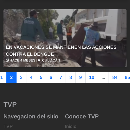
EN VACACIONES SE MANTIENEN LAS ACCIONES
CONTRA EL DENGUE
HACE 4 MESES |
CULIACÁN
1
2
3
4
5
6
7
8
9
10
...
84
85
TVP
Navegacion del sitio
Conoce TVP
TVP
Inicio