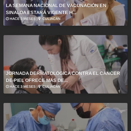
LA SEMANA NACIONAL DE VACUNACIÓN EN
SINALOA ESTARÁ VIGENTE H...
HACE 3 MESES |
CULIACÁN
JORNADA DERMATOLÓGICA CONTRA EL CÁNCER
DE PIEL OFRECE MÁS DE...
HACE 3 MESES |
CULIACÁN