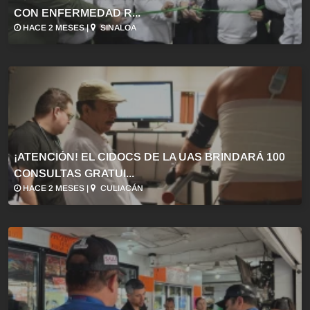
CON ENFERMEDAD R...
HACE 2 MESES |
SINALOA
¡ATENCIÓN! EL CIDOCS DE LA UAS BRINDARÁ 100
CONSULTAS GRATUI...
HACE 2 MESES |
CULIACÁN