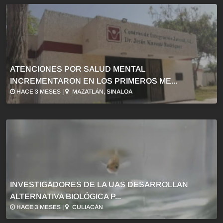
ATENCIONES POR SALUD MENTAL
INCREMENTARON EN LOS PRIMEROS ME...
HACE 3 MESES |
MAZATLÁN, SINALOA
INVESTIGADORES DE LA UAS DESARROLLAN
ALTERNATIVA BIOLÓGICA P...
HACE 3 MESES |
CULIACÁN