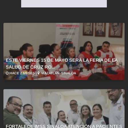
ESTE VIERNES 15 DE MAYO SERÁ LA FERIA DE LA
SALUD DE CRUZ RO...
HACE 2 MESES |
MAZATLÁN, SINALOA
FORTALECE IMSS SINALOA ATENCIÓN A PACIENTES