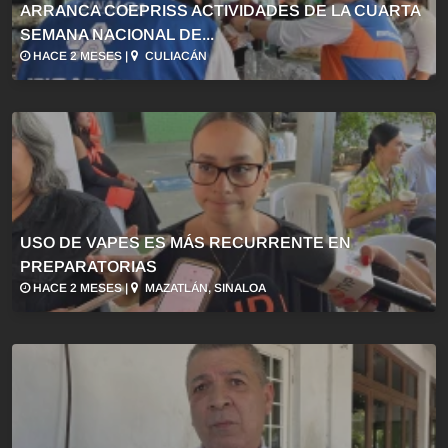
ARRANCA COEPRISS ACTIVIDADES DE LA CUARTA
SEMANA NACIONAL DE...
HACE 2 MESES |
CULIACÁN
USO DE VAPES ES MÁS RECURRENTE EN
PREPARATORIAS
HACE 2 MESES |
MAZATLÁN, SINALOA