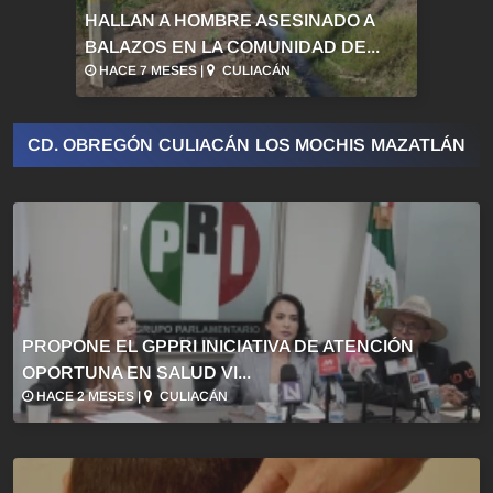
HALLAN A HOMBRE ASESINADO A
BALAZOS EN LA COMUNIDAD DE...
HACE 7 MESES |
CULIACÁN
CD. OBREGÓN
CULIACÁN
LOS MOCHIS
MAZATLÁN
PROPONE EL GPPRI INICIATIVA DE ATENCIÓN
OPORTUNA EN SALUD VI...
HACE 2 MESES |
CULIACÁN