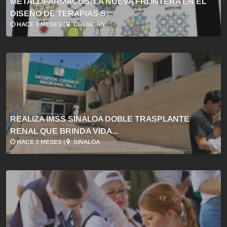
METALOFÁRMACOS, LA NUEVA FRONTERA EN EL
DISEÑO DE TERAPIAS S...
HACE 3 MESES |
CULIACÁN
REALIZA IMSS SINALOA DOBLE TRASPLANTE
RENAL QUE BRINDA VIDA...
HACE 3 MESES |
SINALOA