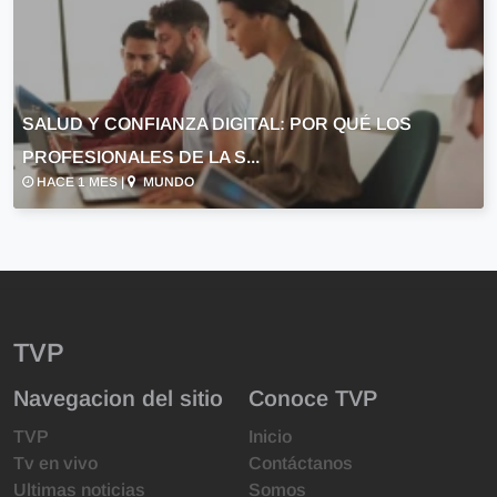
SALUD Y CONFIANZA DIGITAL: POR QUÉ LOS
PROFESIONALES DE LA S...
HACE 1 MES |
MUNDO
TVP
Navegacion del sitio
Conoce TVP
TVP
Inicio
Tv en vivo
Contáctanos
Ultimas noticias
Somos