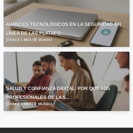
AVANCES TECNOLÓGICOS EN LA SEGURIDAD EN
LÍNEA DE LAS PLATAFO...
HACE 1 MES |
MUNDO
SALUD Y CONFIANZA DIGITAL: POR QUÉ LOS
PROFESIONALES DE LA S...
HACE 1 MES |
MUNDO