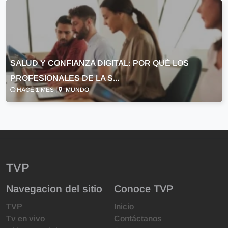
SALUD Y CONFIANZA DIGITAL: POR QUÉ LOS
PROFESIONALES DE LA S...
HACE 1 MES |
MUNDO
TVP
Navegacion del sitio
Conoce TVP
TVP
Inicio
Tv en vivo
Contáctanos