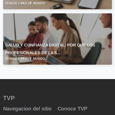
HACE 1 MES |
MUNDO
SALUD Y CONFIANZA DIGITAL: POR QUÉ LOS
PROFESIONALES DE LA S...
HACE 1 MES |
MUNDO
TVP
Navegacion del sitio
Conoce TVP