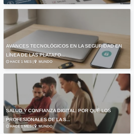
AVANCES TECNOLÓGICOS EN LA SEGURIDAD EN
LÍNEA DE LAS PLATAFO...
HACE 1 MES |
MUNDO
SALUD Y CONFIANZA DIGITAL: POR QUÉ LOS
PROFESIONALES DE LA S...
HACE 1 MES |
MUNDO