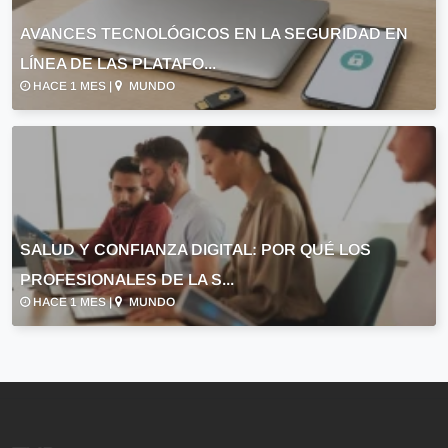
AVANCES TECNOLÓGICOS EN LA SEGURIDAD EN
LÍNEA DE LAS PLATAFO...
HACE 1 MES |
MUNDO
SALUD Y CONFIANZA DIGITAL: POR QUÉ LOS
PROFESIONALES DE LA S...
HACE 1 MES |
MUNDO