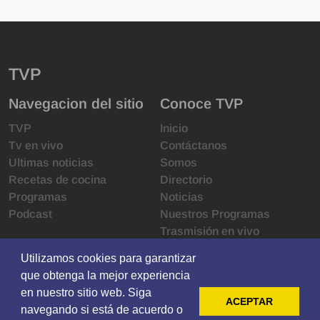
TVP
Navegacion del sitio
Conoce TVP
TVP
Inicio
Tv en vivo
Contáctanos
Ultimas noticias
Somos
Recetas de cocina
Directorio
Programas
Noticias
Podcast
Nuestros Programas
Trasmisión en vivo
Infraestructura
Utilizamos cookies para garantizar
Utilizamos cookies para garantizar
Derechos de las audiencias
que obtenga la mejor experiencia
que obtenga la mejor experiencia
Código de ética
en nuestro sitio web. Siga
en nuestro sitio web. Siga
Redes sociales
ACEPTAR
ACEPTAR
navegando si está de acuerdo o
navegando si está de acuerdo o