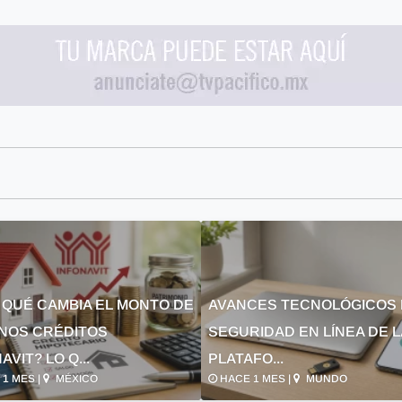
 QUÉ CAMBIA EL MONTO DE
AVANCES TECNOLÓGICOS 
NOS CRÉDITOS
SEGURIDAD EN LÍNEA DE 
AVIT? LO Q...
PLATAFO...
1 MES |
MÉXICO
HACE 1 MES |
MUNDO