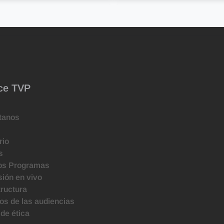
ce TVP
tanos
rio
s
os Programas
ión en vivo
tructura
s de las audiencias
de ética