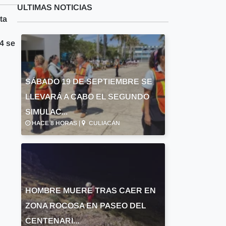
ULTIMAS NOTICIAS
ta
14 se
SÁBADO 19 DE SEPTIEMBRE SE
LLEVARÁ A CABO EL SEGUNDO
SIMULAC...
HACE 8 HORAS |
CULIACÁN
HOMBRE MUERE TRAS CAER EN
ZONA ROCOSA EN PASEO DEL
CENTENARI...