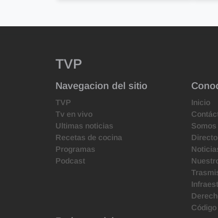
TVP
Navegacion del sitio
Cono
TVP
Inicio
Tv en vivo
Contác
Ultimas noticias
Somos
Recetas de cocina
Directo
Programas
Noticia
Podcast
Nuestr
Trasmis
Infraes
Derecho
Código 