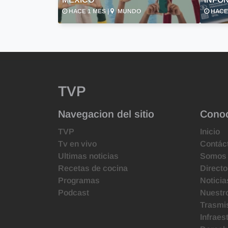
HACE 1 MES |
MUNDO
HACE 
TVP
Navegacion del sitio
Cono
TVP
Inicio
Tv en vivo
Contác
Ultimas noticias
Somos
Recetas de cocina
Directo
Programas
Noticia
Podcast
Nuestr
Trasmis
Infraes