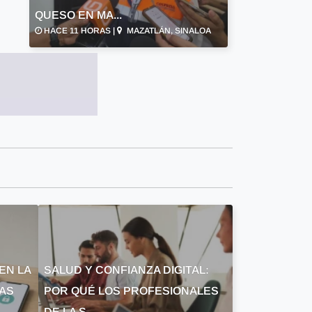
QUESO EN MA...
HACE 11 HORAS |
MAZATLÁN, SINALOA
EN LA
SALUD Y CONFIANZA DIGITAL:
LAS
POR QUÉ LOS PROFESIONALES
DE LA S...