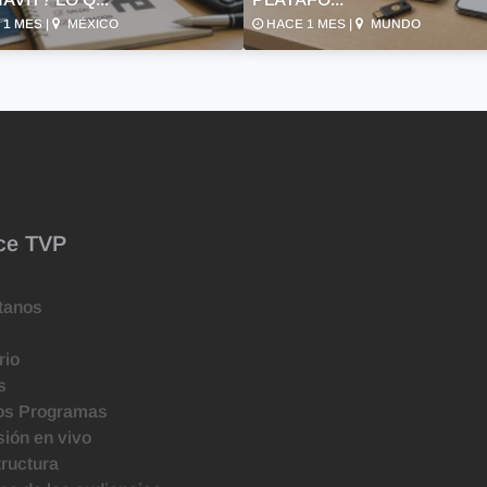
1 MES |
MÉXICO
HACE 1 MES |
MUNDO
ce TVP
tanos
rio
s
os Programas
ión en vivo
tructura