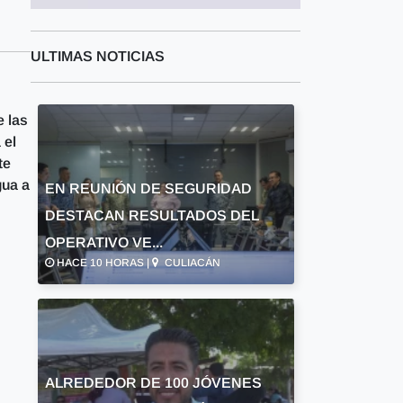
ULTIMAS NOTICIAS
e las
 el
te
gua a
EN REUNIÓN DE SEGURIDAD
DESTACAN RESULTADOS DEL
OPERATIVO VE...
HACE 10 HORAS |
CULIACÁN
ALREDEDOR DE 100 JÓVENES