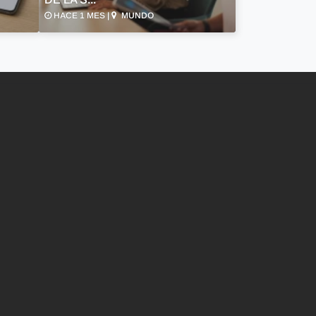
HACE 1 MES |
MUNDO