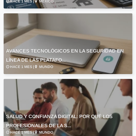
HACE 1 MES |
MÉXICO
AVANCES TECNOLÓGICOS EN LA SEGURIDAD EN
LÍNEA DE LAS PLATAFO...
HACE 1 MES |
MUNDO
SALUD Y CONFIANZA DIGITAL: POR QUÉ LOS
PROFESIONALES DE LA S...
HACE 1 MES |
MUNDO