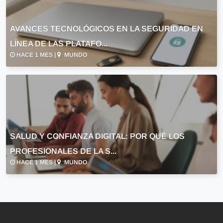
AVANCES TECNOLÓGICOS EN LA SEGURIDAD EN
LÍNEA DE LAS PLATAFO...
HACE 1 MES |
MUNDO
SALUD Y CONFIANZA DIGITAL: POR QUÉ LOS
PROFESIONALES DE LA S...
HACE 1 MES |
MUNDO