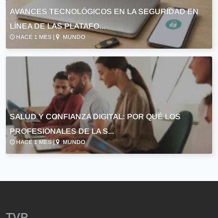
AVANCES TECNOLÓGICOS EN LA SEGURIDAD EN
LÍNEA DE LAS PLATAFO...
HACE 1 MES |
MUNDO
SALUD Y CONFIANZA DIGITAL: POR QUÉ LOS
PROFESIONALES DE LA S...
HACE 1 MES |
MUNDO
TVP