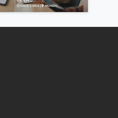
HACE 1 MES |
MUNDO