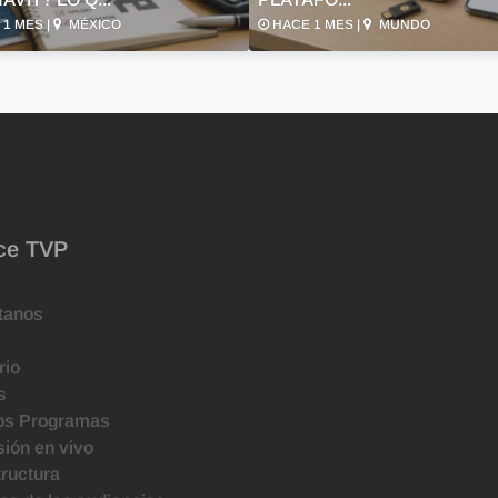
1 MES |
MÉXICO
HACE 1 MES |
MUNDO
ce TVP
tanos
rio
s
os Programas
ión en vivo
tructura