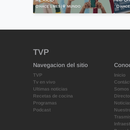
HACE 1 MES |
MUNDO
HACE 
TVP
Navegacion del sitio
Cono
TVP
Inicio
Tv en vivo
Contác
Ultimas noticias
Somos
Recetas de cocina
Directo
Programas
Noticia
Podcast
Nuestr
Trasmis
Infraes