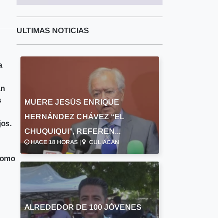
ULTIMAS NOTICIAS
a
an
s
MUERE JESÚS ENRIQUE
HERNÁNDEZ CHÁVEZ “EL
jos.
CHUQUIQUI”, REFEREN...
HACE 18 HORAS |
CULIACÁN
 como
ALREDEDOR DE 100 JÓVENES