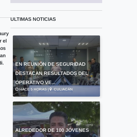
ULTIMAS NOTICIAS
aury
 el
Los
yan
i.
EN REUNIÓN DE SEGURIDAD
DESTACAN RESULTADOS DEL
OPERATIVO VE...
HACE 5 HORAS |
CULIACÁN
ALREDEDOR DE 100 JÓVENES