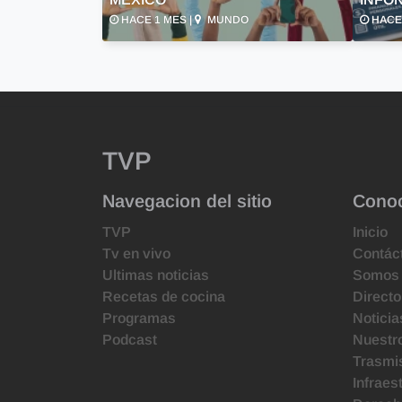
HACE 1 MES |
MUNDO
HACE 
TVP
Navegacion del sitio
Cono
TVP
Inicio
Tv en vivo
Contác
Ultimas noticias
Somos
Recetas de cocina
Directo
Programas
Noticia
Podcast
Nuestr
Trasmis
Infraes