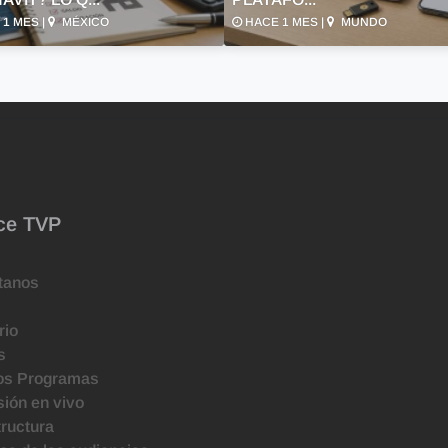
1 MES |
MÉXICO
HACE 1 MES |
MUNDO
ce TVP
tanos
rio
s
os Programas
ión en vivo
tructura