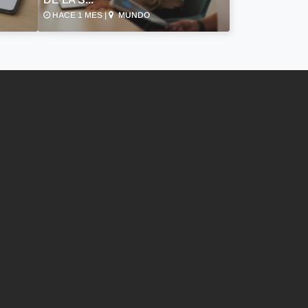
HACE 1 MES |
MUNDO