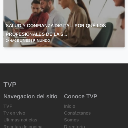
SALUD Y CONFIANZA DIGITAL: POR QUÉ LOS
PROFESIONALES DE LA S...
HACE 1 MES |
MUNDO
TVP
Navegacion del sitio
Conoce TVP
TVP
Inicio
Tv en vivo
Contáctanos
Ultimas noticias
Somos
Recetas de cocina
Directorio