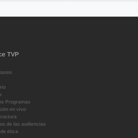
ce TVP
tanos
rio
s
os Programas
ión en vivo
tructura
s de las audiencias
de ética