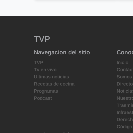
TVP
Navegacion del sitio
Cono
TVP
Inicio
Tv en vivo
Contác
Ultimas noticias
Somos
Recetas de cocina
Directo
Programas
Noticia
Podcast
Nuestr
Trasmis
Infraes
Derecho
Código 