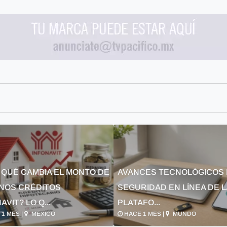
 QUÉ CAMBIA EL MONTO DE
AVANCES TECNOLÓGICOS 
NOS CRÉDITOS
SEGURIDAD EN LÍNEA DE 
AVIT? LO Q...
PLATAFO...
1 MES |
MÉXICO
HACE 1 MES |
MUNDO