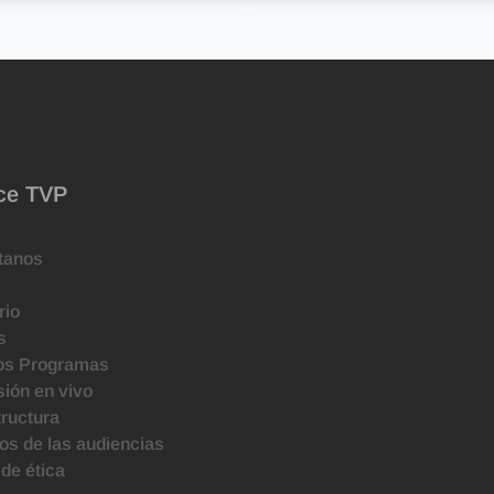
ce TVP
tanos
rio
s
os Programas
ión en vivo
tructura
s de las audiencias
de ética