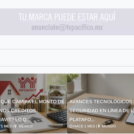
 QUÉ CAMBIA EL MONTO DE
AVANCES TECNOLÓGICOS 
NOS CRÉDITOS
SEGURIDAD EN LÍNEA DE 
AVIT? LO Q...
PLATAFO...
1 MES |
MÉXICO
HACE 1 MES |
MUNDO