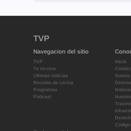
TVP
Navegacion del sitio
Cono
TVP
Inicio
Tv en vivo
Contác
Ultimas noticias
Somos
Recetas de cocina
Directo
Programas
Noticia
Podcast
Nuestr
Trasmis
Infraes
Derecho
Código 