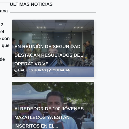
ULTIMAS NOTICIAS
cana
 2
el
ó con
s que
EN REUNIÓN DE SEGURIDAD
DESTACAN RESULTADOS DEL
 de
OPERATIVO VE...
HACE 16 HORAS |
CULIACÁN
ALREDEDOR DE 100 JÓVENES
MAZATLECOS YA ESTÁN
INSCRITOS EN EL...