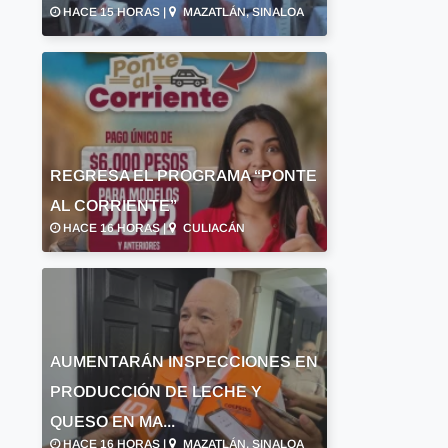
HACE 15 HORAS |
MAZATLÁN, SINALOA
REGRESA EL PROGRAMA “PONTE
AL CORRIENTE”
HACE 16 HORAS |
CULIACÁN
AUMENTARÁN INSPECCIONES EN
PRODUCCIÓN DE LECHE Y
QUESO EN MA...
HACE 16 HORAS |
MAZATLÁN, SINALOA