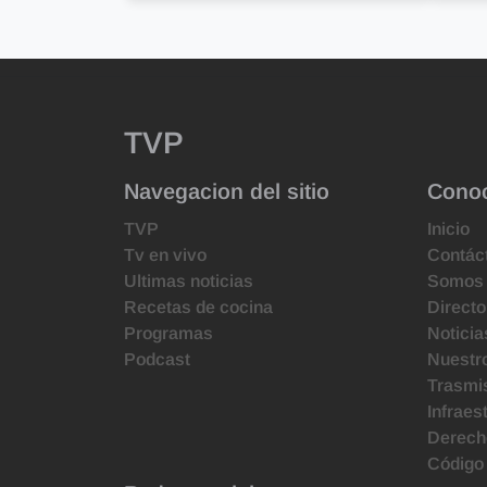
TVP
Navegacion del sitio
Cono
TVP
Inicio
Tv en vivo
Contác
Ultimas noticias
Somos
Recetas de cocina
Directo
Programas
Noticia
Podcast
Nuestr
Trasmis
Infraes
Derecho
Código 