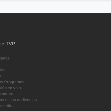
ce TVP
tanos
rio
s
os Programas
ión en vivo
tructura
s de las audiencias
de ética