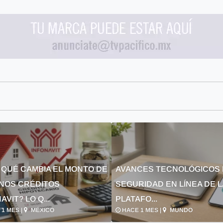
 QUÉ CAMBIA EL MONTO DE
AVANCES TECNOLÓGICOS 
NOS CRÉDITOS
SEGURIDAD EN LÍNEA DE 
AVIT? LO Q...
PLATAFO...
1 MES |
MÉXICO
HACE 1 MES |
MUNDO