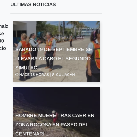
ULTIMAS NOTICIAS
maíz
se
00
cio
SÁBADO 19 DE SEPTIEMBRE SE
LLEVARÁ A CABO EL SEGUNDO
SIMULAC...
HACE 18 HORAS |
CULIACÁN
HOMBRE MUERE TRAS CAER EN
ZONA ROCOSA EN PASEO DEL
CENTENARI...