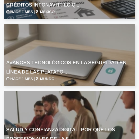
CRÉDITOS INFONAVIT? LO Q...
HACE 1 MES |
MÉXICO
AVANCES TECNOLÓGICOS EN LA SEGURIDAD EN
LÍNEA DE LAS PLATAFO...
HACE 1 MES |
MUNDO
SALUD Y CONFIANZA DIGITAL: POR QUÉ LOS
PROFESIONALES DE LA S...