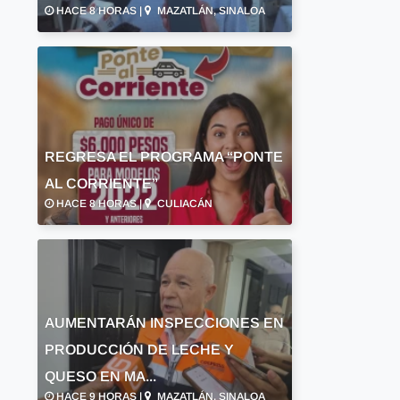
HACE 8 HORAS |
MAZATLÁN, SINALOA
REGRESA EL PROGRAMA “PONTE
AL CORRIENTE”
HACE 8 HORAS |
CULIACÁN
AUMENTARÁN INSPECCIONES EN
PRODUCCIÓN DE LECHE Y
QUESO EN MA...
HACE 9 HORAS |
MAZATLÁN, SINALOA