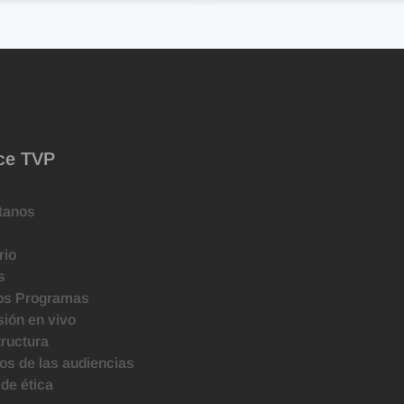
ce TVP
tanos
rio
s
os Programas
ión en vivo
tructura
s de las audiencias
de ética