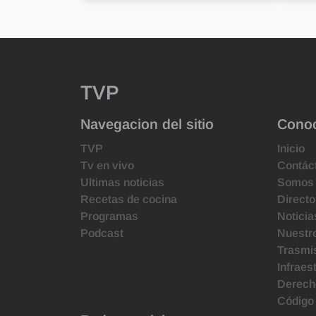
TVP
Navegacion del sitio
Cono
TVP
Inicio
Tv en vivo
Contác
Ultimas noticias
Somos
Recetas de cocina
Directo
Programas
Noticia
Podcast
Nuestr
Trasmis
Infraes
Derecho
Código 