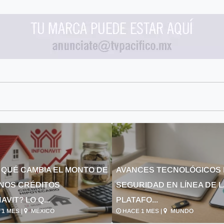
 QUÉ CAMBIA EL MONTO DE
AVANCES TECNOLÓGICOS 
NOS CRÉDITOS
SEGURIDAD EN LÍNEA DE 
AVIT? LO Q...
PLATAFO...
1 MES |
MÉXICO
HACE 1 MES |
MUNDO