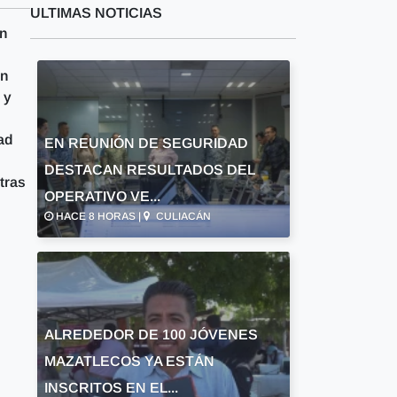
ULTIMAS NOTICIAS
án
on
 y
ad
EN REUNIÓN DE SEGURIDAD
DESTACAN RESULTADOS DEL
tras
OPERATIVO VE...
HACE 8 HORAS |
CULIACÁN
ALREDEDOR DE 100 JÓVENES
MAZATLECOS YA ESTÁN
INSCRITOS EN EL...