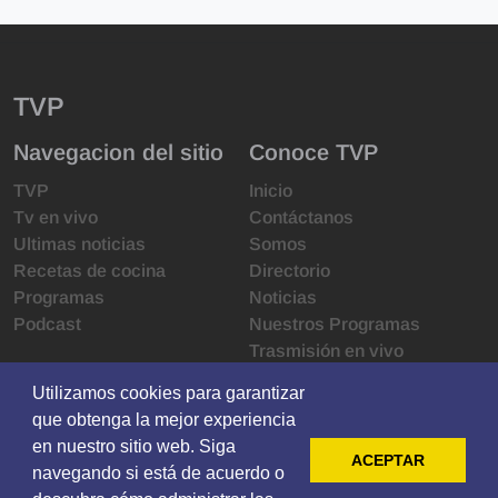
TVP
Navegacion del sitio
Conoce TVP
TVP
Inicio
Tv en vivo
Contáctanos
Ultimas noticias
Somos
Recetas de cocina
Directorio
Programas
Noticias
Podcast
Nuestros Programas
Trasmisión en vivo
Infraestructura
Utilizamos cookies para garantizar
Utilizamos cookies para garantizar
Derechos de las audiencias
que obtenga la mejor experiencia
que obtenga la mejor experiencia
Código de ética
en nuestro sitio web. Siga
en nuestro sitio web. Siga
Redes sociales
ACEPTAR
ACEPTAR
navegando si está de acuerdo o
navegando si está de acuerdo o