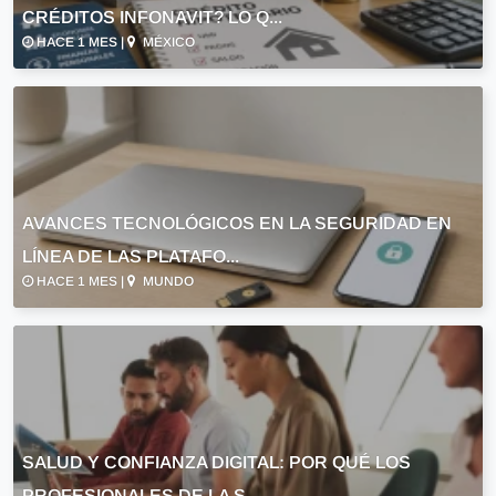
CRÉDITOS INFONAVIT? LO Q...
HACE 1 MES |
MÉXICO
AVANCES TECNOLÓGICOS EN LA SEGURIDAD EN
LÍNEA DE LAS PLATAFO...
HACE 1 MES |
MUNDO
SALUD Y CONFIANZA DIGITAL: POR QUÉ LOS
PROFESIONALES DE LA S...