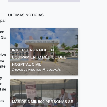
ULTIMAS NOTICIAS
ipal
con
 Día
INVIERTEN 16 MDP EN
tiva
EQUIPAMIENTO MÉDICO DEL
era
HOSPITAL CIVIL
ente
HACE 29 MINUTOS |
CULIACÁN
 y
a-
l de
des
MÁS DE 3 MIL 500 PERSONAS SE