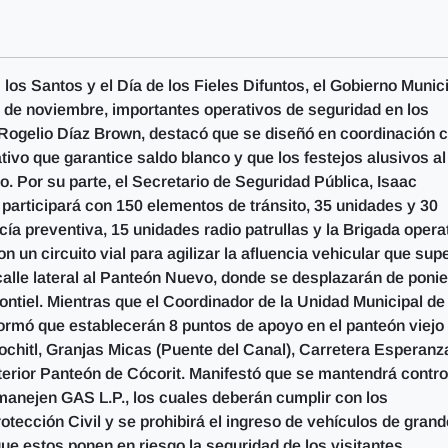
los Santos y el Día de los Fieles Difuntos, el Gobierno Munic
 de noviembre, importantes operativos de seguridad en los
e Rogelio Díaz Brown, destacó que se diseñó en coordinación 
vo que garantice saldo blanco y que los festejos alusivos al
. Por su parte, el Secretario de Seguridad Pública, Isaac
 participará con 150 elementos de tránsito, 35 unidades y 30
cía preventiva, 15 unidades radio patrullas y la Brigada opera
 un circuito vial para agilizar la afluencia vehicular que sup
 calle lateral al Panteón Nuevo, donde se desplazarán de poni
ontiel. Mientras que el Coordinador de la Unidad Municipal de
ormó que establecerán 8 puntos de apoyo en el panteón viejo
Xochitl, Granjas Micas (Puente del Canal), Carretera Esperanz
terior Panteón de Cócorit. Manifestó que se mantendrá contro
anejen GAS L.P., los cuales deberán cumplir con los
tección Civil y se prohibirá el ingreso de vehículos de gran
que estos ponen en riesgo la seguridad de los visitantes.