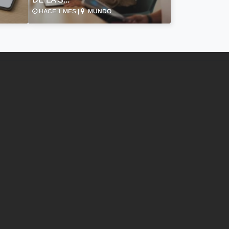
HACE 1 MES |
MUNDO