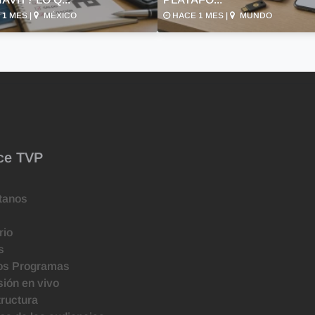
1 MES |
MÉXICO
HACE 1 MES |
MUNDO
ce TVP
tanos
rio
s
os Programas
ión en vivo
tructura