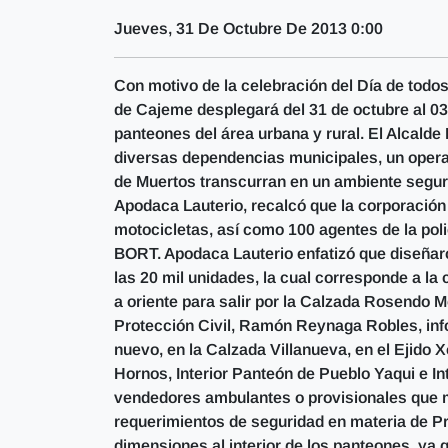
Jueves, 31 De Octubre De 2013 0:00
Con motivo de la celebración del Día de todos 
de Cajeme desplegará del 31 de octubre al 03
panteones del área urbana y rural. El Alcald
diversas dependencias municipales, un operati
de Muertos transcurran en un ambiente seguro
Apodaca Lauterio, recalcó que la corporación
motocicletas, así como 100 agentes de la poli
BORT. Apodaca Lauterio enfatizó que diseñaron
las 20 mil unidades, la cual corresponde a la
a oriente para salir por la Calzada Rosendo M
Protección Civil, Ramón Reynaga Robles, inf
nuevo, en la Calzada Villanueva, en el Ejido 
Hornos, Interior Panteón de Pueblo Yaqui e In
vendedores ambulantes o provisionales que m
requerimientos de seguridad en materia de Pro
dimensiones al interior de los panteones, ya 