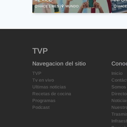
HACE 1 MES |
MUNDO
HACE 
TVP
Navegacion del sitio
Cono
TVP
Inicio
Tv en vivo
Contác
Ultimas noticias
Somos
Recetas de cocina
Directo
Programas
Noticia
Podcast
Nuestr
Trasmis
Infraes