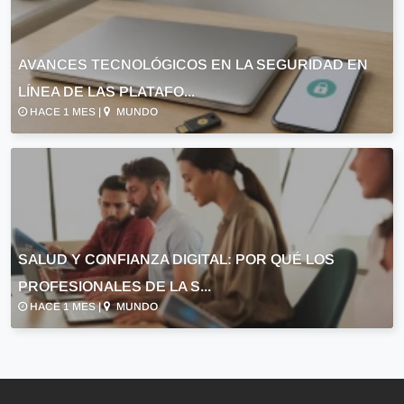
AVANCES TECNOLÓGICOS EN LA SEGURIDAD EN
LÍNEA DE LAS PLATAFO...
HACE 1 MES |
MUNDO
SALUD Y CONFIANZA DIGITAL: POR QUÉ LOS
PROFESIONALES DE LA S...
HACE 1 MES |
MUNDO