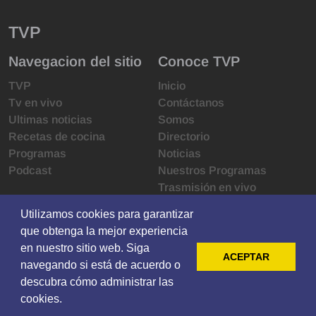
TVP
Navegacion del sitio
Conoce TVP
TVP
Inicio
Tv en vivo
Contáctanos
Ultimas noticias
Somos
Recetas de cocina
Directorio
Programas
Noticias
Podcast
Nuestros Programas
Trasmisión en vivo
Infraestructura
Utilizamos cookies para garantizar
Utilizamos cookies para garantizar
Derechos de las audiencias
que obtenga la mejor experiencia
que obtenga la mejor experiencia
Código de ética
en nuestro sitio web. Siga
en nuestro sitio web. Siga
Redes sociales
ACEPTAR
ACEPTAR
navegando si está de acuerdo o
navegando si está de acuerdo o
descubra cómo administrar las
descubra cómo administrar las
© 2021 Televisoras Grupo Pacífico ·
cookies.
cookies.
Privacy
·
Terms