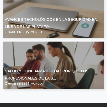
AVANCES TECNOLÓGICOS EN LA SEGURIDAD EN
LÍNEA DE LAS PLATAFO...
HACE 1 MES |
MUNDO
SALUD Y CONFIANZA DIGITAL: POR QUÉ LOS
PROFESIONALES DE LA S...
HACE 1 MES |
MUNDO