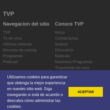
TVP
Navegacion del sitio
Conoce TVP
TVP
Inicio
Tv en vivo
Contáctanos
Ultimas noticias
Somos
Recetas de cocina
Directorio
Programas
Noticias
Podcast
Nuestros Programas
Trasmisión en vivo
Infraestructura
Utilizamos cookies para garantizar
Utilizamos cookies para garantizar
Derechos de las audiencias
que obtenga la mejor experiencia
que obtenga la mejor experiencia
Código de ética
en nuestro sitio web. Siga
en nuestro sitio web. Siga
Redes sociales
ACEPTAR
ACEPTAR
navegando si está de acuerdo o
navegando si está de acuerdo o
descubra cómo administrar las
descubra cómo administrar las
© 2021 Televisoras Grupo Pacífico ·
cookies.
cookies.
Privacy
·
Terms