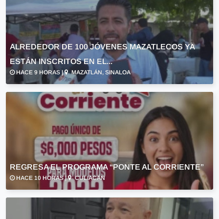
ALREDEDOR DE 100 JÓVENES MAZATLECOS YA
ESTÁN INSCRITOS EN EL...
HACE 9 HORAS |
MAZATLÁN, SINALOA
REGRESA EL PROGRAMA “PONTE AL CORRIENTE”
HACE 10 HORAS |
CULIACÁN