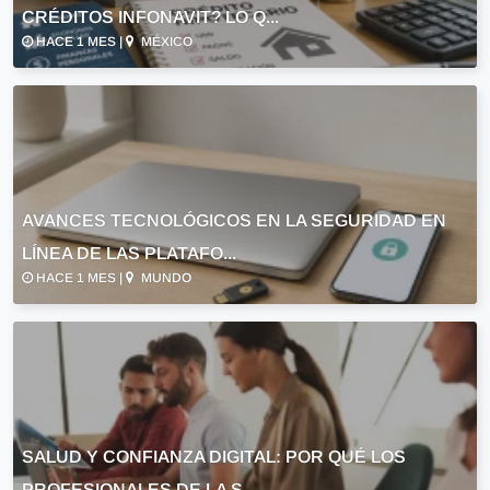
CRÉDITOS INFONAVIT? LO Q...
HACE 1 MES |
MÉXICO
AVANCES TECNOLÓGICOS EN LA SEGURIDAD EN
LÍNEA DE LAS PLATAFO...
HACE 1 MES |
MUNDO
SALUD Y CONFIANZA DIGITAL: POR QUÉ LOS
PROFESIONALES DE LA S...