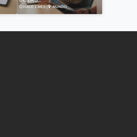
HACE 1 MES |
MUNDO