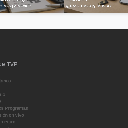
1 MES |
MÉXICO
HACE 1 MES |
MUNDO
ce TVP
tanos
rio
s
os Programas
ión en vivo
tructura