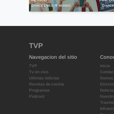
HACE 1 MES |
MUNDO
HACE 
TVP
Navegacion del sitio
Cono
TVP
Inicio
Tv en vivo
Contác
Ultimas noticias
Somos
Recetas de cocina
Directo
Programas
Noticia
Podcast
Nuestr
Trasmis
Infraes