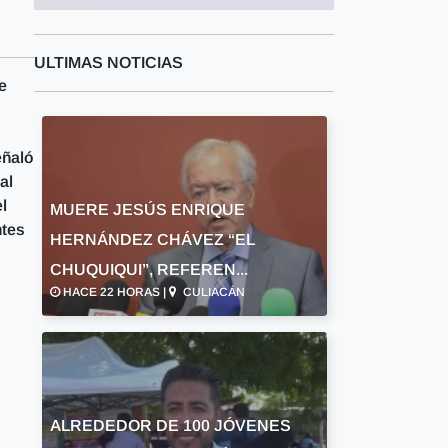
ULTIMAS NOTICIAS
e
eñaló
al
l
MUERE JESÚS ENRIQUE
ntes
HERNÁNDEZ CHÁVEZ “EL
CHUQUIQUI”, REFEREN...
HACE 22 HORAS |
CULIACÁN
ALREDEDOR DE 100 JÓVENES