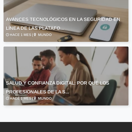
AVANCES TECNOLÓGICOS EN LA SEGURIDAD EN
LÍNEA DE LAS PLATAFO...
HACE 1 MES |
MUNDO
SALUD Y CONFIANZA DIGITAL: POR QUÉ LOS
PROFESIONALES DE LA S...
HACE 1 MES |
MUNDO