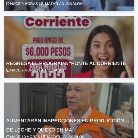
HACE 9 HORAS |
MAZATLÁN, SINALOA
REGRESA EL PROGRAMA “PONTE AL CORRIENTE”
HACE 9 HORAS |
CULIACÁN
AUMENTARÁN INSPECCIONES EN PRODUCCIÓN
DE LECHE Y QUESO EN MA...
HACE 10 HORAS |
MAZATLÁN, SINALOA