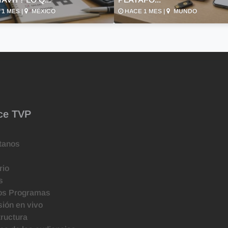
1 MES |
MÉXICO
HACE 1 MES |
MUNDO
ce TVP
tanos
rio
s
os Programas
ión en vivo
tructura