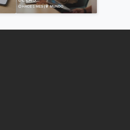
HACE 1 MES |
MUNDO