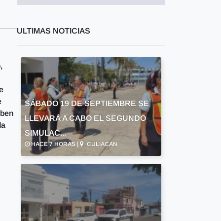
ULTIMAS NOTICIAS
,
e
e
SÁBADO 19 DE SEPTIEMBRE SE
eben
LLEVARÁ A CABO EL SEGUNDO
da
SIMULAC...
HACE 7 HORAS |
CULIACÁN