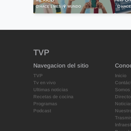
HACE 1 MES |
MUNDO
HACE 
TVP
Navegacion del sitio
Cono
TVP
Inicio
Tv en vivo
Contác
Ultimas noticias
Somos
Recetas de cocina
Directo
Programas
Noticia
Podcast
Nuestr
Trasmis
Infraes