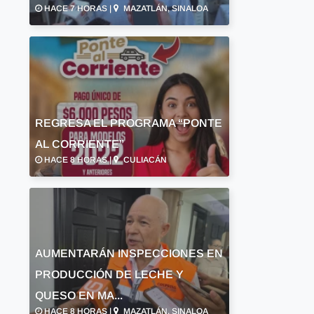
HACE 7 HORAS |
MAZATLÁN, SINALOA
REGRESA EL PROGRAMA “PONTE
AL CORRIENTE”
HACE 8 HORAS |
CULIACÁN
AUMENTARÁN INSPECCIONES EN
PRODUCCIÓN DE LECHE Y
QUESO EN MA...
HACE 8 HORAS |
MAZATLÁN, SINALOA