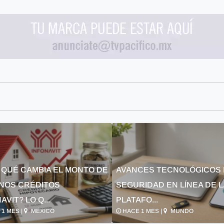
 QUÉ CAMBIA EL MONTO DE
AVANCES TECNOLÓGICOS 
NOS CRÉDITOS
SEGURIDAD EN LÍNEA DE 
AVIT? LO Q...
PLATAFO...
1 MES |
MÉXICO
HACE 1 MES |
MUNDO