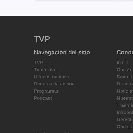
TVP
Navegacion del sitio
Cono
TVP
Inicio
Tv en vivo
Contác
Ultimas noticias
Somos
Recetas de cocina
Directo
Programas
Noticia
Podcast
Nuestr
Trasmis
Infraes
Derecho
Código 