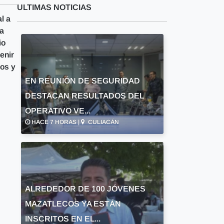
ULTIMAS NOTICIAS
l a
ra
io
enir
vos y
EN REUNIÓN DE SEGURIDAD
DESTACAN RESULTADOS DEL
OPERATIVO VE...
HACE 7 HORAS |
CULIACÁN
ALREDEDOR DE 100 JÓVENES
MAZATLECOS YA ESTÁN
INSCRITOS EN EL...