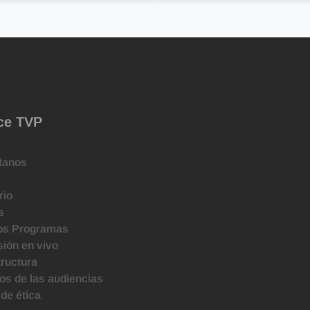
ce TVP
tanos
rio
s
os Programas
ión en vivo
tructura
s de las audiencias
de ética