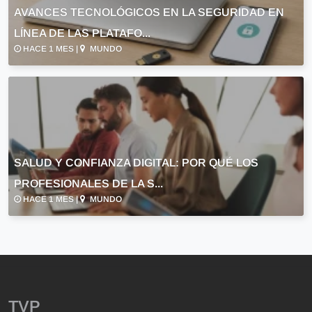
AVANCES TECNOLÓGICOS EN LA SEGURIDAD EN
LÍNEA DE LAS PLATAFO...
HACE 1 MES |
MUNDO
SALUD Y CONFIANZA DIGITAL: POR QUÉ LOS
PROFESIONALES DE LA S...
HACE 1 MES |
MUNDO
TVP