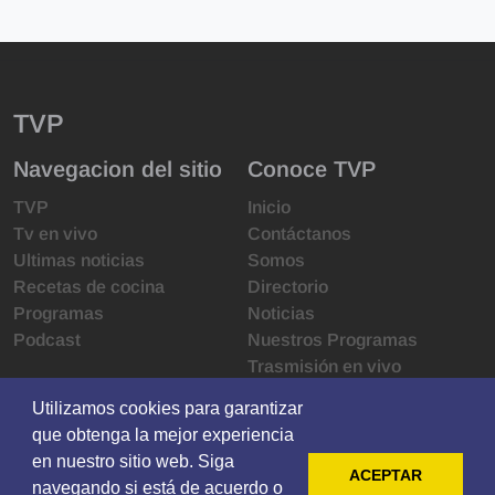
TVP
Navegacion del sitio
Conoce TVP
TVP
Inicio
Tv en vivo
Contáctanos
Ultimas noticias
Somos
Recetas de cocina
Directorio
Programas
Noticias
Podcast
Nuestros Programas
Trasmisión en vivo
Infraestructura
Utilizamos cookies para garantizar
Utilizamos cookies para garantizar
Derechos de las audiencias
que obtenga la mejor experiencia
que obtenga la mejor experiencia
Código de ética
en nuestro sitio web. Siga
en nuestro sitio web. Siga
Redes sociales
ACEPTAR
ACEPTAR
navegando si está de acuerdo o
navegando si está de acuerdo o