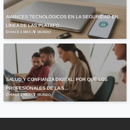
AVANCES TECNOLÓGICOS EN LA SEGURIDAD EN
LÍNEA DE LAS PLATAFO...
HACE 1 MES |
MUNDO
SALUD Y CONFIANZA DIGITAL: POR QUÉ LOS
PROFESIONALES DE LA S...
HACE 1 MES |
MUNDO