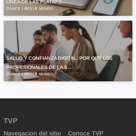
LÍNEA DE LAS PLATAFO...
HACE 1 MES |
MUNDO
SALUD Y CONFIANZA DIGITAL: POR QUÉ LOS
PROFESIONALES DE LA S...
HACE 1 MES |
MUNDO
TVP
Navegacion del sitio
Conoce TVP