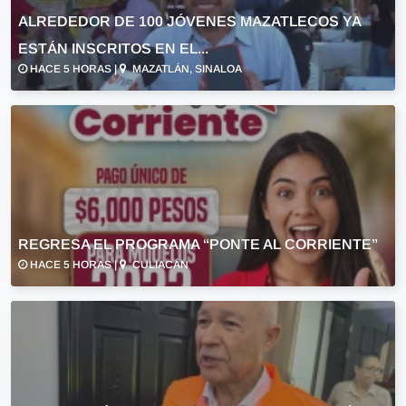
ALREDEDOR DE 100 JÓVENES MAZATLECOS YA
ESTÁN INSCRITOS EN EL...
HACE 5 HORAS |
MAZATLÁN, SINALOA
REGRESA EL PROGRAMA “PONTE AL CORRIENTE”
HACE 5 HORAS |
CULIACÁN