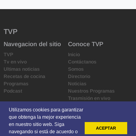
TVP
Navegacion del sitio
Conoce TVP
TVP
Inicio
Tv en vivo
Contáctanos
Ultimas noticias
Somos
Recetas de cocina
Directorio
Programas
Noticias
Podcast
Nuestros Programas
Trasmisión en vivo
Infraestructura
Utilizamos cookies para garantizar
Utilizamos cookies para garantizar
Derechos de las audiencias
que obtenga la mejor experiencia
que obtenga la mejor experiencia
Código de ética
en nuestro sitio web. Siga
en nuestro sitio web. Siga
Redes sociales
ACEPTAR
ACEPTAR
navegando si está de acuerdo o
navegando si está de acuerdo o