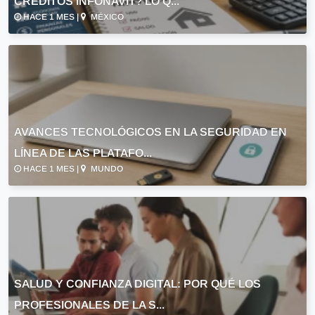
CRÉDITOS INFONAVIT? LO Q...
HACE 1 MES |
MÉXICO
AVANCES TECNOLÓGICOS EN LA SEGURIDAD EN
LÍNEA DE LAS PLATAFO...
HACE 1 MES |
MUNDO
SALUD Y CONFIANZA DIGITAL: POR QUÉ LOS
PROFESIONALES DE LA S...