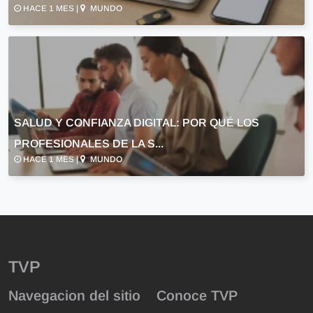
HACE 1 MES |
MUNDO
SALUD Y CONFIANZA DIGITAL: POR QUÉ LOS
PROFESIONALES DE LA S...
HACE 1 MES |
MUNDO
TVP
Navegacion del sitio
Conoce TVP