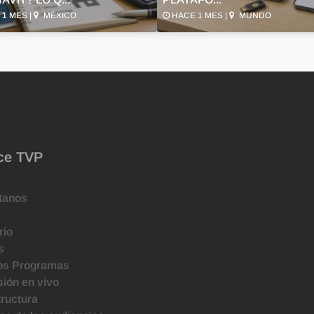
1 MES |
MÉXICO
HACE 1 MES |
MUNDO
ce TVP
tanos
rio
s
os Programas
ión en vivo
tructura