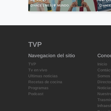
HACE 1 MES |
MUNDO
HACE 
TVP
Navegacion del sitio
Cono
TVP
Inicio
Tv en vivo
Contác
Ultimas noticias
Somos
Recetas de cocina
Directo
Programas
Noticia
Podcast
Nuestr
Trasmis
Infraes