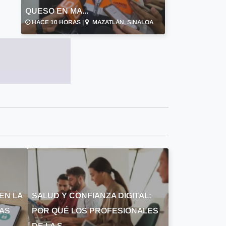
QUESO EN MA...
HACE 10 HORAS |
MAZATLÁN, SINALOA
EN LA
SALUD Y CONFIANZA DIGITAL:
LAS
POR QUÉ LOS PROFESIONALES
DE LA S...