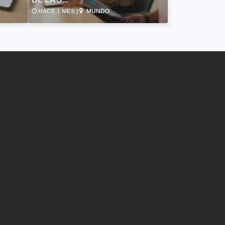
HACE 1 MES |
MUNDO