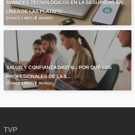
AVANCES TECNOLÓGICOS EN LA SEGURIDAD EN
LÍNEA DE LAS PLATAFO...
HACE 1 MES |
MUNDO
SALUD Y CONFIANZA DIGITAL: POR QUÉ LOS
PROFESIONALES DE LA S...
HACE 1 MES |
MUNDO
TVP