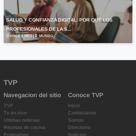
SALUD Y CONFIANZA DIGITAL: POR QUÉ LOS
PROFESIONALES DE LA S...
HACE 1 MES |
MUNDO
TVP
Navegacion del sitio
Conoce TVP
TVP
Inicio
Tv en vivo
Contáctanos
Ultimas noticias
Somos
Recetas de cocina
Directorio
Programas
Noticias