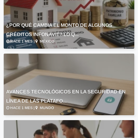
¿POR QUÉ CAMBIA EL MONTO DE ALGUNOS
CRÉDITOS INFONAVIT? LO Q...
HACE 1 MES |
MÉXICO
AVANCES TECNOLÓGICOS EN LA SEGURIDAD EN
LÍNEA DE LAS PLATAFO...
HACE 1 MES |
MUNDO