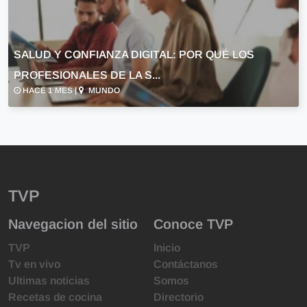
SALUD Y CONFIANZA DIGITAL: POR QUÉ LOS
PROFESIONALES DE LA S...
HACE 1 MES |
MUNDO
TVP
Navegacion del sitio
Conoce TVP
TVP
Inicio
Tv en vivo
Contáctanos
Ultimas noticias
Somos
Recetas de cocina
Directorio