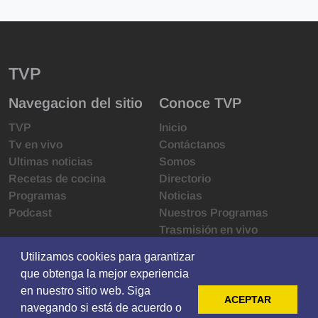
TVP
Navegacion del sitio
Conoce TVP
TVP
Inicio
Tv en vivo
Contáctanos
Ultimas noticias
Somos
Recetas de cocina
Directorio
Programas
Noticias
Podcast
Nuestros Programas
Trasmisión en vivo
Infraestructura
Utilizamos cookies para garantizar
Utilizamos cookies para garantizar
Derechos de las audiencias
que obtenga la mejor experiencia
que obtenga la mejor experiencia
Código de ética
en nuestro sitio web. Siga
en nuestro sitio web. Siga
Redes sociales
ACEPTAR
ACEPTAR
navegando si está de acuerdo o
navegando si está de acuerdo o