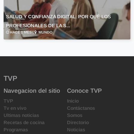
SALUD Y CONFIANZA DIGITAL: POR QUÉ LOS
PROFESIONALES DE LA S...
HACE 1 MES |
MUNDO
TVP
Navegacion del sitio
Conoce TVP
TVP
Inicio
Tv en vivo
Contáctanos
Ultimas noticias
Somos
Recetas de cocina
Directorio
Programas
Noticias