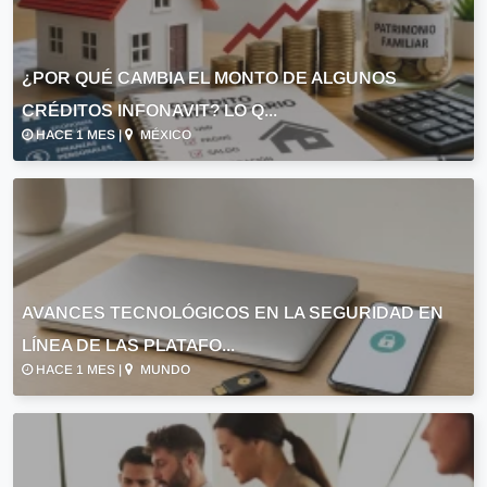
¿POR QUÉ CAMBIA EL MONTO DE ALGUNOS
CRÉDITOS INFONAVIT? LO Q...
HACE 1 MES |
MÉXICO
AVANCES TECNOLÓGICOS EN LA SEGURIDAD EN
LÍNEA DE LAS PLATAFO...
HACE 1 MES |
MUNDO