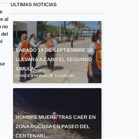
ULTIMAS NOTICIAS
de
e al
o no
 del
el
SÁBADO 19 DE SEPTIEMBRE SE
LLEVARÁ A CABO EL SEGUNDO
 se
SIMULAC...
HACE 9 HORAS |
CULIACÁN
HOMBRE MUERE TRAS CAER EN
ZONA ROCOSA EN PASEO DEL
CENTENARI...