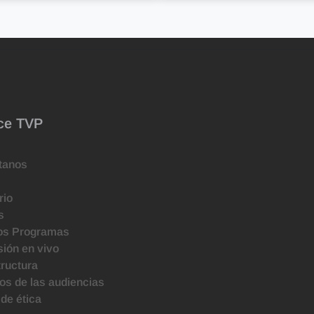
ce TVP
tanos
rio
s
os Programas
ión en vivo
tructura
s de las audiencias
de ética