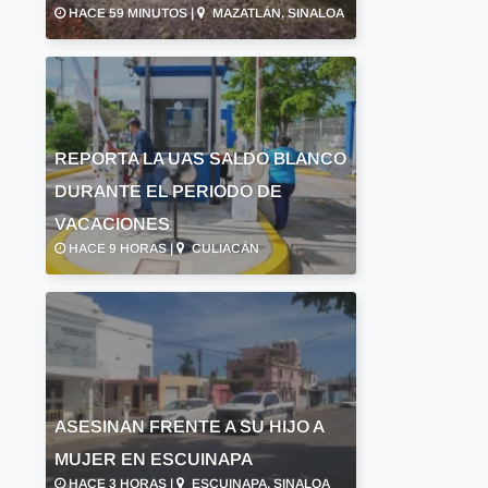
HACE 59 MINUTOS |
MAZATLÁN, SINALOA
REPORTA LA UAS SALDO BLANCO
DURANTE EL PERIODO DE
VACACIONES
HACE 9 HORAS |
CULIACÁN
ASESINAN FRENTE A SU HIJO A
MUJER EN ESCUINAPA
HACE 3 HORAS |
ESCUINAPA, SINALOA