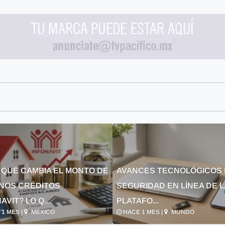
 QUÉ CAMBIA EL MONTO DE
AVANCES TECNOLÓGICOS 
NOS CRÉDITOS
SEGURIDAD EN LÍNEA DE 
AVIT? LO Q...
PLATAFO...
1 MES |
MÉXICO
HACE 1 MES |
MUNDO