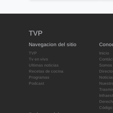
TVP
Navegacion del sitio
Cono
TVP
Inicio
Tv en vivo
Contác
Ultimas noticias
Somos
Recetas de cocina
Directo
Programas
Noticia
Podcast
Nuestr
Trasmis
Infraes
Derecho
Código 