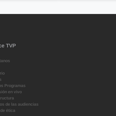
ce TVP
tanos
rio
s
os Programas
ión en vivo
tructura
s de las audiencias
de ética