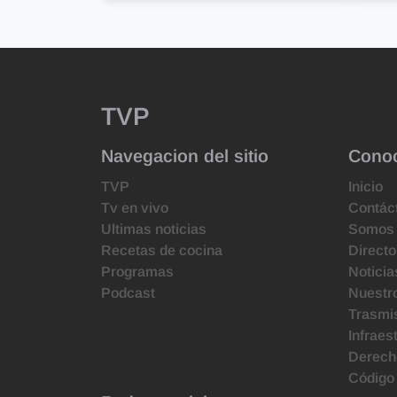
TVP
Navegacion del sitio
Cono
TVP
Inicio
Tv en vivo
Contác
Ultimas noticias
Somos
Recetas de cocina
Directo
Programas
Noticia
Podcast
Nuestr
Trasmis
Infraes
Derecho
Código 