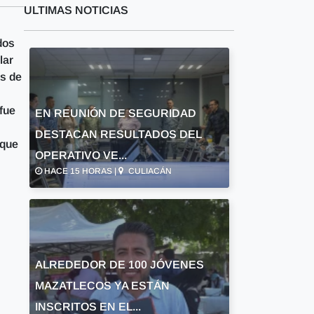
ULTIMAS NOTICIAS
dos
lar
es de
fue
EN REUNIÓN DE SEGURIDAD
DESTACAN RESULTADOS DEL
 que
OPERATIVO VE...
HACE 15 HORAS |
CULIACÁN
ALREDEDOR DE 100 JÓVENES
MAZATLECOS YA ESTÁN
INSCRITOS EN EL...