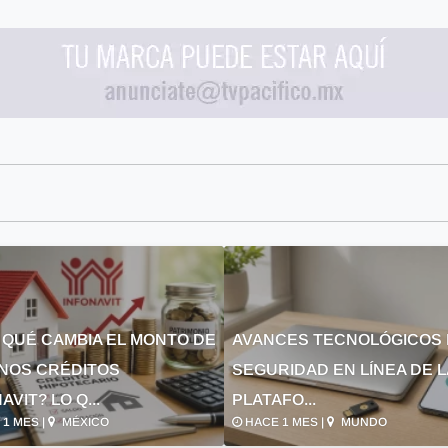
 QUÉ CAMBIA EL MONTO DE
AVANCES TECNOLÓGICOS 
NOS CRÉDITOS
SEGURIDAD EN LÍNEA DE 
AVIT? LO Q...
PLATAFO...
1 MES |
MÉXICO
HACE 1 MES |
MUNDO