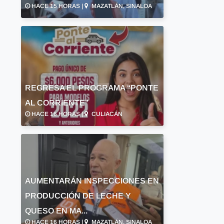
HACE 15 HORAS |
MAZATLÁN, SINALOA
REGRESA EL PROGRAMA “PONTE
AL CORRIENTE”
HACE 16 HORAS |
CULIACÁN
AUMENTARÁN INSPECCIONES EN
PRODUCCIÓN DE LECHE Y
QUESO EN MA...
HACE 16 HORAS |
MAZATLÁN, SINALOA