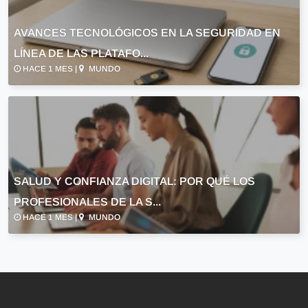
AVANCES TECNOLÓGICOS EN LA SEGURIDAD EN
LÍNEA DE LAS PLATAFO...
HACE 1 MES |
MUNDO
SALUD Y CONFIANZA DIGITAL: POR QUÉ LOS
PROFESIONALES DE LA S...
HACE 1 MES |
MUNDO