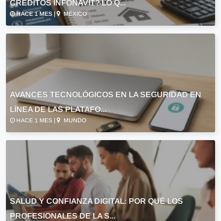
CRÉDITOS INFONAVIT? LO Q...
HACE 1 MES |
MÉXICO
AVANCES TECNOLÓGICOS EN LA SEGURIDAD EN
LÍNEA DE LAS PLATAFO...
HACE 1 MES |
MUNDO
SALUD Y CONFIANZA DIGITAL: POR QUÉ LOS
PROFESIONALES DE LA S...